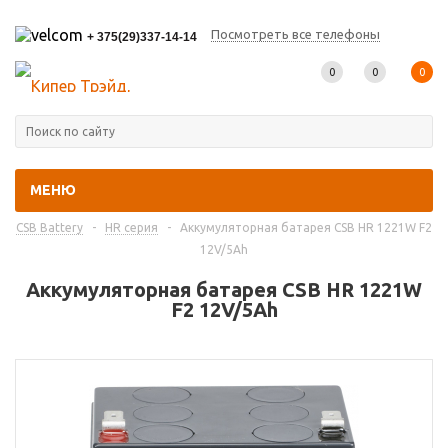
Посмотреть все телефоны
+ 375(29)337-14-14
0
0
0
МЕНЮ
Главная
-
Каталог товаров
-
Промышленные аккумуляторы
-
CSB Battery
-
HR серия
-
Аккумуляторная батарея CSB HR 1221W F2
12V/5Ah
Аккумуляторная батарея CSB HR 1221W
F2 12V/5Ah