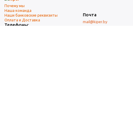
Почему мы
Наша команда
Почта
Наши банковские реквизиты
Оплата и Доставка
mail@kiper.by
Телефоны:
+375 (17) 337-14-14
(городской)
+375 (29) 337-14-14
(А1)
+375 (29) 237-14-14
(МТС)
+375 (17) 337-14-14
добавочный 15 (Факс)
Адрес офиса и склада
г. Минск, ул. Западная, 7А
Карта проезда
Режим работы
9:00-18:00 (понедельник-пятница, без обеда)
Суббота, воскресенье — выходные.
При перепечатке материалов ссылка на источник обязательна.
Данный информационный ресурс не является публичной офертой.
Наличие и стоимость товаров уточняйте по телефону.
Изображения товаров могут отличаться от реального внешнего
вида товаров как по цвету, так и по дизайну.
Общество с ограниченной ответственностью «Кипер Трэйд» ©2009-