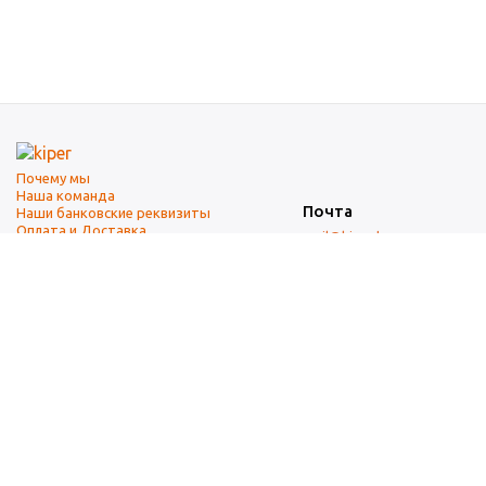
Почему мы
Наша команда
Почта
Наши банковские реквизиты
Оплата и Доставка
mail@kiper.by
Телефоны:
+375 (17) 337-14-14
(городской)
+375 (29) 337-14-14
(А1)
+375 (29) 237-14-14
(МТС)
+375 (17) 337-14-14
добавочный 15 (Факс)
Адрес офиса и склада
г. Минск, ул. Западная, 7А
Карта проезда
Режим работы
9:00-18:00 (понедельник-пятница, без обеда)
Суббота, воскресенье — выходные.