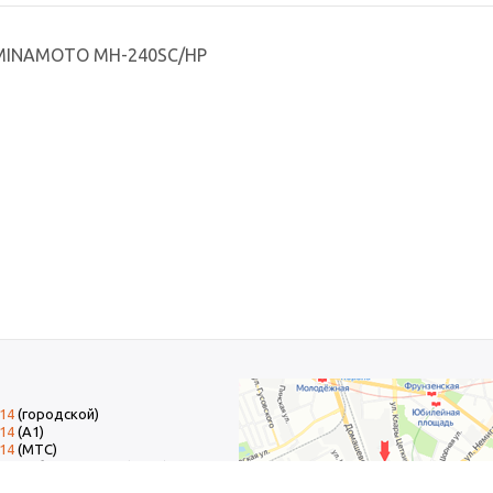
 MINAMOTO MH-240SC/HP
-14
(городской)
-14
(А1)
-14
(МТС)
-14
добавочный 15 (Факс)