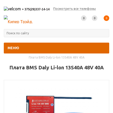
Посмотреть все телефоны
+ 375(29)337-14-14
0
0
0
МЕНЮ
Главная
-
Каталог товаров
-
BMS-платы (Контроллеры АКБ)
-
Плата BMS Daly Li-lon 13S40A 48V 40A
Плата BMS Daly Li-lon 13S40A 48V 40A