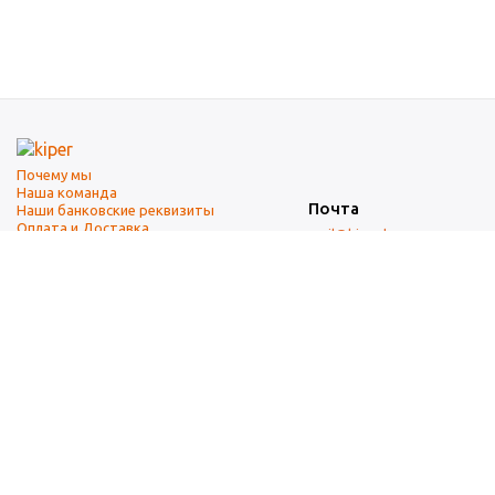
Почему мы
Наша команда
Почта
Наши банковские реквизиты
Оплата и Доставка
mail@kiper.by
Телефоны:
+375 (17) 337-14-14
(городской)
+375 (29) 337-14-14
(А1)
+375 (29) 237-14-14
(МТС)
+375 (17) 337-14-14
добавочный 15 (Факс)
Адрес офиса и склада
г. Минск, ул. Западная, 7А
Карта проезда
Режим работы
9:00-18:00 (понедельник-пятница, без обеда)
Суббота, воскресенье — выходные.