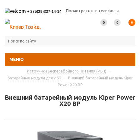
Посмотреть все телефоны
+ 375(29)337-14-14
0
0
0
МЕНЮ
Главная
-
Каталог товаров
-
Источники Бесперебойного Питания (ИБП)
-
Батарейные модули для ИБП
-
Внешний батарейный модуль Kiper
Power X20 BP
Внешний батарейный модуль Kiper Power
X20 BP