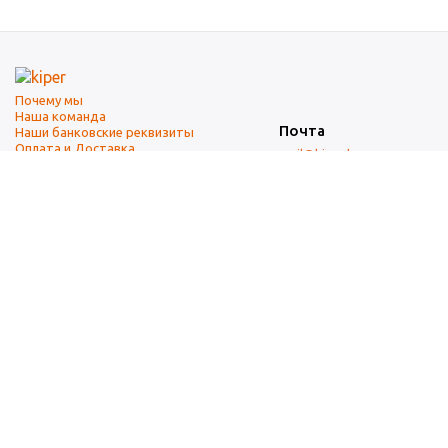
Почему мы
Наша команда
Почта
Наши банковские реквизиты
Оплата и Доставка
mail@kiper.by
Телефоны:
+375 (17) 337-14-14
(городской)
+375 (29) 337-14-14
(А1)
+375 (29) 237-14-14
(МТС)
+375 (17) 337-14-14
добавочный 15 (Факс)
Адрес офиса и склада
г. Минск, ул. Западная, 7А
Карта проезда
Режим работы
9:00-18:00 (понедельник-пятница, без обеда)
Суббота, воскресенье — выходные.
При перепечатке материалов ссылка на источник обязательна.
Данный информационный ресурс не является публичной офертой.
Наличие и стоимость товаров уточняйте по телефону.
Изображения товаров могут отличаться от реального внешнего