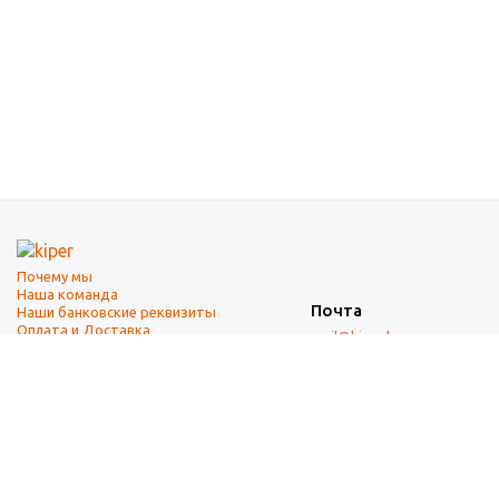
Почему мы
Наша команда
Почта
Наши банковские реквизиты
Оплата и Доставка
mail@kiper.by
Телефоны:
+375 (17) 337-14-14
(городской)
+375 (29) 337-14-14
(А1)
+375 (29) 237-14-14
(МТС)
+375 (17) 337-14-14
добавочный 15 (Факс)
Адрес офиса и склада
г. Минск, ул. Западная, 7А
Карта проезда