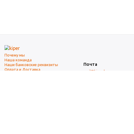
Почему мы
Наша команда
Почта
Наши банковские реквизиты
Оплата и Доставка
mail@kiper.by
Телефоны:
+375 (17) 337-14-14
(городской)
+375 (29) 337-14-14
(А1)
+375 (29) 237-14-14
(МТС)
+375 (17) 337-14-14
добавочный 15 (Факс)
Адрес офиса и склада
г. Минск, ул. Западная, 7А
Карта проезда
Режим работы
9:00-18:00 (понедельник-пятница, без обеда)
Суббота, воскресенье — выходные.